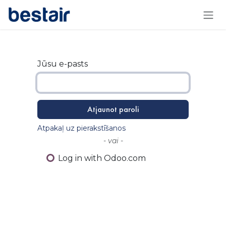
Skip to Content
Jūsu e-pasts
Atjaunot paroli
Atpakaļ uz pierakstīšanos
- vai -
Log in with Odoo.com