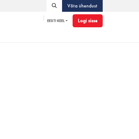
Võta ühendust
Logi sisse
EESTI KEEL
Pioneer
Tarvikud
Blogi
Partnerprogramm