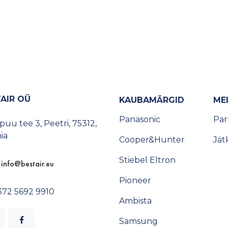
AIR OÜ
KAUBAMÄRGID
ME
Panasonic
Pa
uu tee 3, Peetri, 75312,
ia
Cooper&Hunter
Jät
Stiebel Eltron
info@​bestair.eu
Pioneer
372 5692 9910
Ambista
Samsung