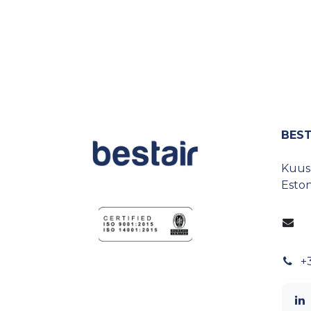
BEST
Kuusp
Eston
+