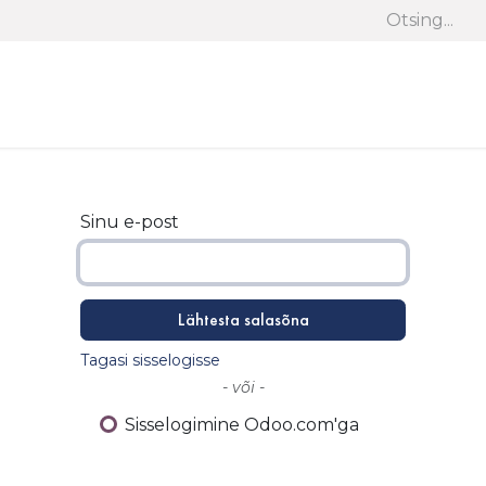
Panasonic
Cooper&Hunter
Stiebel Eltron
Samsung
Sinu e-post
Lähtesta salasõna
Tagasi sisselogisse
- või -
Sisselogimine Odoo.com'ga