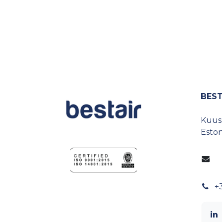
BEST
Kuusp
Eston
+