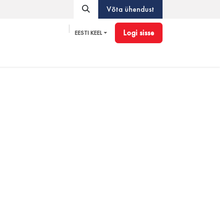
Võta ühendust
Logi sisse
EESTI KEEL
Pioneer
Tarvikud
Blogi
Partnerprogramm