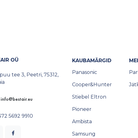
AIR OÜ
KAUBAMÄRGID
ME
Panasonic
Pa
uu tee 3, Peetri, 75312,
ia
Cooper&Hunter
Jät
Stiebel Eltron
info@​bestair.eu
Pioneer
372 5692 9910
Ambista
Samsung