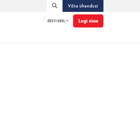
Võta ühendust
Logi sisse
EESTI KEEL
Pioneer
Tarvikud
Blogi
Partnerprogramm