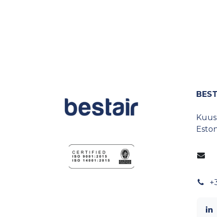
BEST
Kuusp
Eston
+