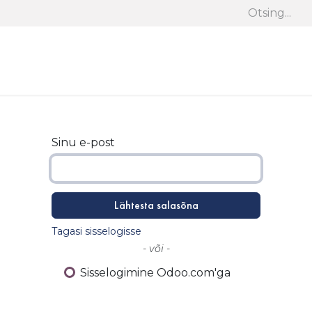
Panasonic
Cooper&Hunter
Stiebel Eltron
Samsung
Sinu e-post
Lähtesta salasõna
Tagasi sisselogisse
- või -
Sisselogimine Odoo.com'ga