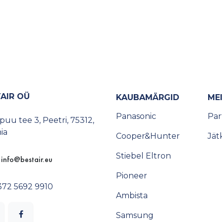
AIR OÜ
KAUBAMÄRGID
ME
Panasonic
Pa
uu tee 3, Peetri, 75312,
ia
Cooper&Hunter
Jät
Stiebel Eltron
info@​bestair.eu
Pioneer
372 5692 9910
Ambista
Samsung