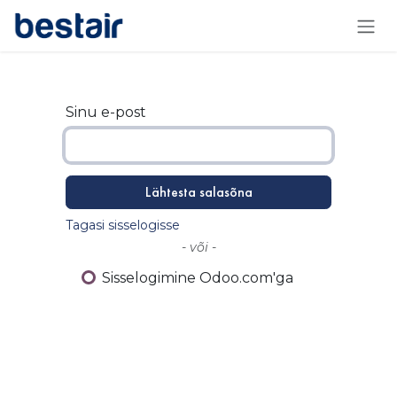
Skip to Content
Sinu e-post
Lähtesta salasõna
Tagasi sisselogisse
- või -
Sisselogimine Odoo.com'ga