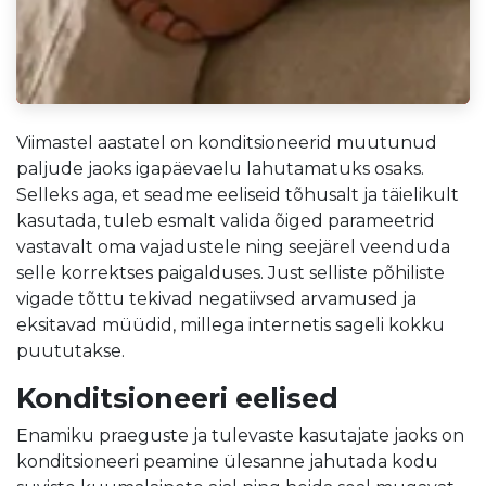
Viimastel aastatel on konditsioneerid muutunud
paljude jaoks igapäevaelu lahutamatuks osaks.
Selleks aga, et seadme eeliseid tõhusalt ja täielikult
kasutada, tuleb esmalt valida õiged parameetrid
vastavalt oma vajadustele ning seejärel veenduda
selle korrektses paigalduses. Just selliste põhiliste
vigade tõttu tekivad negatiivsed arvamused ja
eksitavad müüdid, millega internetis sageli kokku
puututakse.
Konditsioneeri eelised
Enamiku praeguste ja tulevaste kasutajate jaoks on
konditsioneeri peamine ülesanne jahutada kodu