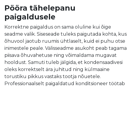
Pööra tähelepanu
paigaldusele
Korrektne paigaldus on sama oluline kui õige
seadme valik. Siseseade tuleks paigutada kohta, kus
õhuvool jaotub ruumis ühtlaselt, kuid ei puhu otse
inimestele peale. Välisseadme asukoht peab tagama
piisava õhuvahetuse ning võimaldama mugavat
hooldust. Samuti tuleb jälgida, et kondensaadivesi
oleks korrektselt ära juhitud ning külmaaine
torustiku pikkus vastaks tootja nõuetele.
Professionaalselt paigaldatud konditsioneer töötab
energiatõhusamalt, on vaiksem ning tagab seadme
pikema kasutusea. Ebakorrektne paigaldus võib aga
põhjustada suuremat energiakulu, müra, lekkeid ja
seadme enneaegset kulumist.
#
konditsioneerid