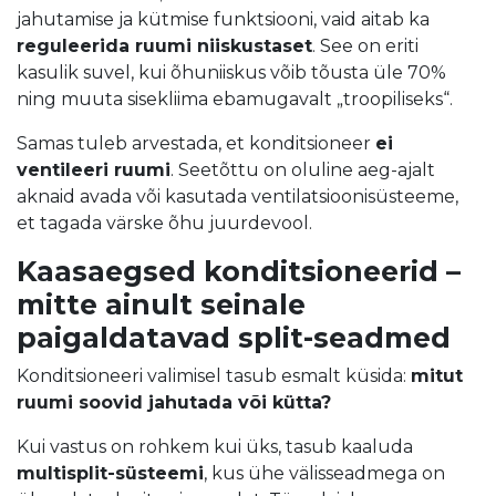
jahutamise ja kütmise funktsiooni, vaid aitab ka
reguleerida ruumi niiskustaset
. See on eriti
kasulik suvel, kui õhuniiskus võib tõusta üle 70%
ning muuta sisekliima ebamugavalt „troopiliseks“.
Samas tuleb arvestada, et konditsioneer
ei
ventileeri ruumi
. Seetõttu on oluline aeg-ajalt
aknaid avada või kasutada ventilatsioonisüsteeme,
et tagada värske õhu juurdevool.
Kaasaegsed konditsioneerid –
mitte ainult seinale
paigaldatavad split-seadmed
Konditsioneeri valimisel tasub esmalt küsida:
mitut
ruumi soovid jahutada või kütta?
Kui vastus on rohkem kui üks, tasub kaaluda
multisplit-süsteemi
, kus ühe välisseadmega on