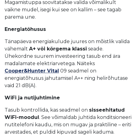
Magamistuppa soovitatakse valida võimalikult
vaikne mudel, isegi kui see on kallim – see tagab
parema une.
Energiatõhusus
Tänapäeva energiakulude juures on mõistlik valida
vähemalt
A+ või kõrgema klassi
seade.
Ühekordne suurem investeering tasub end ära
madalamate elektriarvetega. Näiteks
Cooper&Hunter Vital
09 seadmel on
energiatõhusus jahutamisel A++ ning helirõhutase
vaid 21 dB(A).
WiFi ja nutijuhtimine
Tasub kontrollida, kas seadmel on
sisseehitatud
WiFi-moodul
. See võimaldab juhtida konditsioneeri
nutitelefoni kaudu, mis on mugav ja praktiline – eriti
arvestades, et puldid kipuvad sageli kaduma.