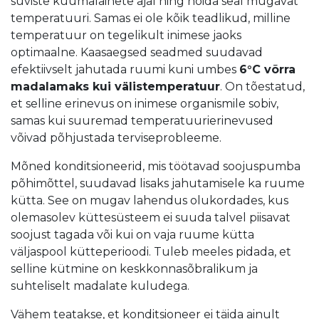
suviste kuumalainete ajal ning hoida seal mugavat
temperatuuri. Samas ei ole kõik teadlikud, milline
temperatuur on tegelikult inimese jaoks
optimaalne. Kaasaegsed seadmed suudavad
efektiivselt jahutada ruumi kuni umbes
6°C võrra
madalamaks kui välistemperatuur
. On tõestatud,
et selline erinevus on inimese organismile sobiv,
samas kui suuremad temperatuurierinevused
võivad põhjustada terviseprobleeme.
Mõned konditsioneerid, mis töötavad soojuspumba
põhimõttel, suudavad lisaks jahutamisele ka ruume
kütta. See on mugav lahendus olukordades, kus
olemasolev küttesüsteem ei suuda talvel piisavat
soojust tagada või kui on vaja ruume kütta
väljaspool kütteperioodi. Tuleb meeles pidada, et
selline kütmine on keskkonnasõbralikum ja
suhteliselt madalate kuludega.
Vähem teatakse, et konditsioneer ei täida ainult