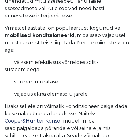
ühendatud mitu siseseadet. Tänu laiale
siseseadmete valikule sobivad need hästi
erinevatesse interjööridesse.
Viimastel aastatel on populaarsust kogunud ka
mobiilsed konditsioneerid
, mida saab vajadusel
ühest ruumist teise liigutada. Nende miinusteks on
aga:
· väiksem efektiivsus võrreldes split-
süsteemidega
· suurem müratase
· vajadus akna olemasolu järele
Lisaks sellele on võimalik konditsioneer paigaldada
ka seinala põranda lähedusse. Näiteks
Cooper&Hunter Konsol
mudel, mida
saab paigaldada põrandale või seinale ja mis
sobib ideaalselt akna alla. Seade võimaldab