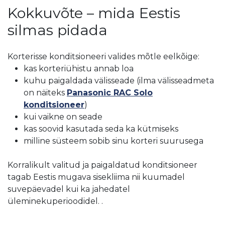
Kokkuvõte – mida Eestis
silmas pidada
Korterisse konditsioneeri valides mõtle eelkõige:
kas korteriühistu annab loa
kuhu paigaldada välisseade (ilma välisseadmeta
on näiteks
Panasonic RAC Solo
konditsioneer
)
kui vaikne on seade
kas soovid kasutada seda ka kütmiseks
milline süsteem sobib sinu korteri suurusega
Korralikult valitud ja paigaldatud konditsioneer
tagab Eestis mugava sisekliima nii kuumadel
suvepäevadel kui ka jahedatel
üleminekuperioodidel. .