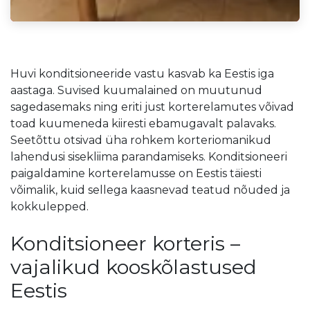
Huvi konditsioneeride vastu kasvab ka Eestis iga
aastaga. Suvised kuumalained on muutunud
sagedasemaks ning eriti just korterelamutes võivad
toad kuumeneda kiiresti ebamugavalt palavaks.
Seetõttu otsivad üha rohkem korteriomanikud
lahendusi sisekliima parandamiseks. Konditsioneeri
paigaldamine korterelamusse on Eestis täiesti
võimalik, kuid sellega kaasnevad teatud nõuded ja
kokkulepped.
Konditsioneer korteris –
vajalikud kooskõlastused
Eestis