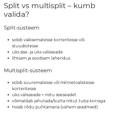
Split vs multisplit – kumb
valida?
Split-süsteem
sobib väiksematesse korteritesse või
stuudiotesse
üks sise- ja üks välisseade
lihtsam ja soodsam lahendus
Multisplit-süsteem
sobib suurematesse või mitmetoalistesse
korteritesse
üks välisseade + mitu siseseadet
võimaldab jahutada/kütta mitut tuba korraga
hoiab rõdu puhtamana (vähem seadmeid)