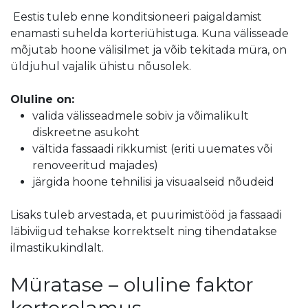
Eestis tuleb enne konditsioneeri paigaldamist
enamasti suhelda korteriühistuga. Kuna välisseade
mõjutab hoone välisilmet ja võib tekitada müra, on
üldjuhul vajalik ühistu nõusolek.
Oluline on:
valida välisseadmele sobiv ja võimalikult
diskreetne asukoht
vältida fassaadi rikkumist (eriti uuemates või
renoveeritud majades)
järgida hoone tehnilisi ja visuaalseid nõudeid
Lisaks tuleb arvestada, et puurimistööd ja fassaadi
läbiviigud tehakse korrektselt ning tihendatakse
ilmastikukindlalt.
Müratase – oluline faktor
korterelamus