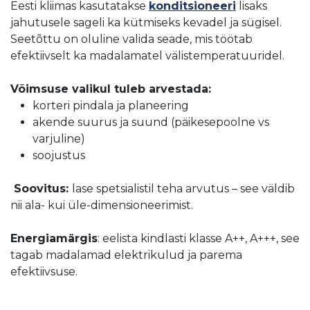
Eesti kliimas kasutatakse
konditsioneeri
lisaks
jahutusele sageli ka kütmiseks kevadel ja sügisel.
Seetõttu on oluline valida seade, mis töötab
efektiivselt ka madalamatel välistemperatuuridel.
Võimsuse valikul tuleb arvestada:
korteri pindala ja planeering
akende suurus ja suund (päikesepoolne vs
varjuline)
soojustus
Soovitus:
lase spetsialistil teha arvutus – see väldib
nii ala- kui üle-dimensioneerimist.
Energiamärgis
: eelista kindlasti klasse A++, A+++, see
tagab madalamad elektrikulud ja parema
efektiivsuse.