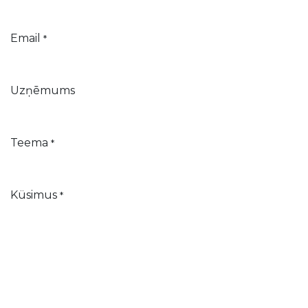
Email
*
Uzņēmums
Teema
*
Küsimus
*