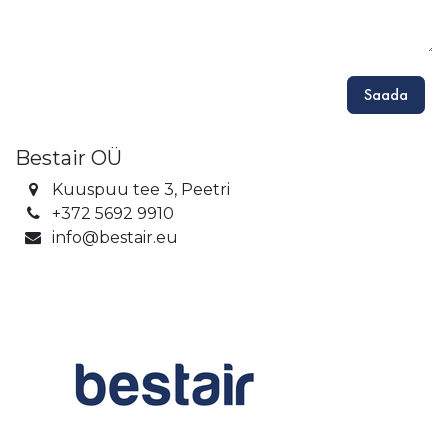
Saada
Bestair OÜ
Kuuspuu tee 3, Peetri
+372 5692 9910​
info@bestair.eu