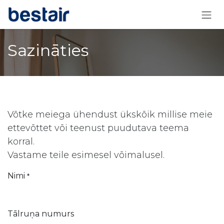
Skip to Content
Sazināties
Võtke meiega ühendust ükskõik millise meie
ettevõttet või teenust puudutava teema
korral.
Vastame teile esimesel võimalusel.
Nimi
*
Tālruņa numurs