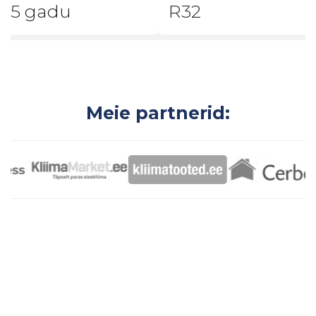
5 gadu
R32
Meie partnerid:
Pievienojieties mums un
piedāvājiet saviem klientiem