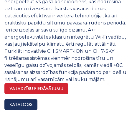
energoefektīvs gaisa kondicionieris, kas nodrošina
uzticamu dzesēšanu karstās vasaras dienās,
pateicoties efektīvai invertera tehnoloģijai, kā arī
praktisku papildu siltumu pavasara-rudens periodā.
Ierīce izceļas ar savu stilīgo dizainu, A++
energoefektivitātes klasi un integrētu Wi-Fi vadību,
kas ļauj iekštelpu klimatu ērti regulēt attālināti.
Turklāt inovatīvie CH SMART-ION un CH 7-SKY
filtrēšanas sistēmas vienmēr nodrošina tīru un
veselīgu gaisu dzīvojamās telpās, kamēr viedā +8C
sasalšanas aizsardzības funkcija padara to par ideālu
risinājumu arī vasarnīcām vai lauku mājām. ​
VAJADZĪBU PIEDĀVĀJUMU
KATALOGS