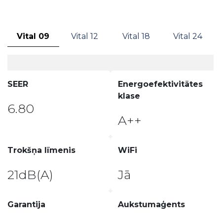
Vital 09
Vital 12
Vital 18
Vital 24
SEER
Energoefektivitātes
klase
6.80
A++
Trokšņa līmenis
WiFi
21dB(A)
Jā
Garantija
Aukstumaģents