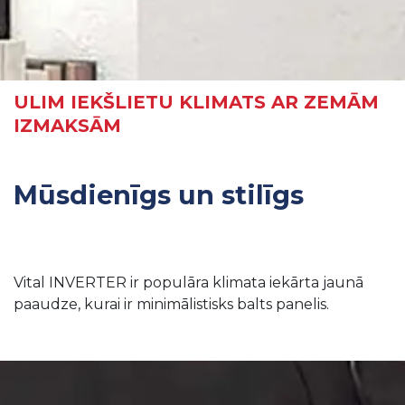
ULIM IEKŠLIETU KLIMATS AR ZEMĀM
IZMAKSĀM
Mūsdienīgs un stilīgs
Vital INVERTER ir populāra klimata iekārta jaunā
paaudze, kurai ir minimālistisks balts panelis.