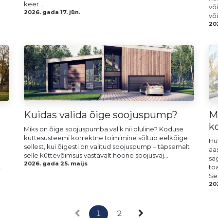
keer...
võ
2026. gada 17. jūn.
või
202
Kuidas valida õige soojuspump?
M
k
Miks on õige soojuspumba valik nii oluline? Koduse
küttesüsteemi korrektne toimimine sõltub eelkõige
Hu
sellest, kui õigesti on valitud soojuspump – täpsemalt
aa
selle küttevõimsus vastavalt hoone soojusvaj...
sa
2026. gada 25. maijs
.
to
See
20
1
2