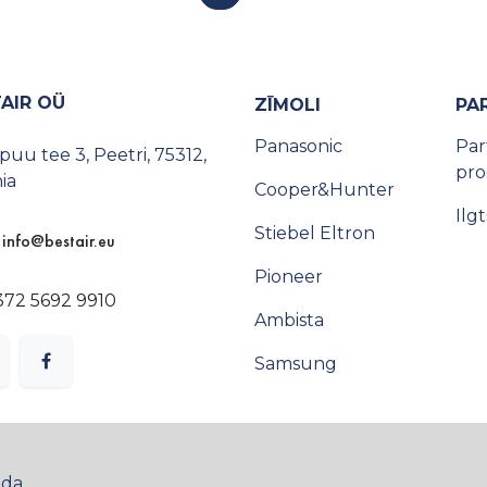
AIR OÜ
ZĪMOLI
PA
Panasonic
Par
uu tee 3, Peetri, 75312,
pr
ia
Cooper&Hunter
Ilg
Stiebel Eltron
info@bestair.eu
Pioneer
372 5692 9910
Ambista
Samsung
oda