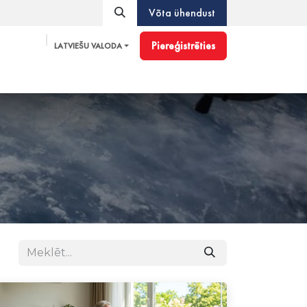
Võta ühendust
Piereģistrēties
LATVIEŠU VALODA
g
Pioneer
Aksesuāri
Blog
Partner Program