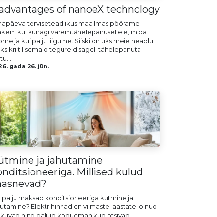
 advantages of nanoeX technology
napäeva terviseteadlikus maailmas pöörame
hkem kui kunagi varemtähelepanusellele, mida
me ja kui palju liigume. Siiski on üks meie heaolu
ks kriitilisemaid tegureid sageli tähelepanuta
tu...
6. gada 26. jūn.
ütmine ja jahutamine
onditsioneeriga. Millised kulud
aasnevad?
i palju maksab konditsioneeriga kütmine ja
hutamine? Elektrihinnad on viimastel aastatel olnud
ikuvad ning paljud koduomanikud otsivad