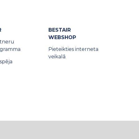
R
BESTAIR
WEBSHOP
tneru
ogramma
Pieteikties interneta
veikalā
tspēja