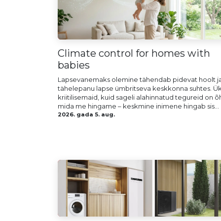
Climate control for homes with
babies
Lapsevanemaks olemine tähendab pidevat hoolt j
tähelepanu lapse ümbritseva keskkonna suhtes. Ü
kriitilisemaid, kuid sageli alahinnatud tegureid on õ
mida me hingame – keskmine inimene hingab sis...
2026. gada 5. aug.