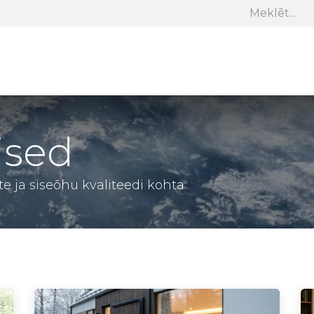
Panasonic
Cooper&Hunter
Stiebel Eltron
Samsun
ised
 ja siseõhu kvaliteedi kohta