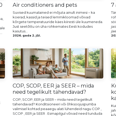
0
Air conditioners and pets
7
Suvised kuumalained ei mõjuta ainult inimesi – ka
Tä
koerad, kassid ja teised lemmikloomad võivad
ro
a,
kõrgete temperatuuride käes kiiresti üle kuumeneda.
söö
Just seetõttu on üha rohkemates Eesti kodudes
jao
ale
kasutus...
jäe
..
2026. gada 2. jūl.
202
COP, SCOP, EER ja SEER – mida
K
need tegelikult tähendavad?
k
k
COP, SCOP, EER ja SEER – mida need tegelikult
t
tähendavad? Konditsioneeri või õhksoojuspumba
Ku
valimisel kohtad peaaegu alati lühendeid nagu COP ,
ja
SCOP , EER ja SEER . Esmapilgul võivad need tunduda
kõ