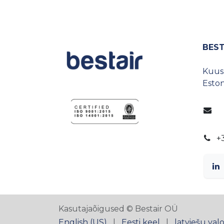
BEST
Kuusp
Eston
+
Kasutajaõigused © Bestair OÜ
English (US)
|
Eesti keel
|
latviešu val