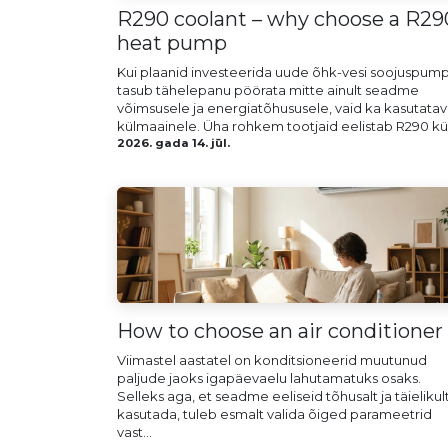
R290 coolant – why choose a R29
heat pump
Kui plaanid investeerida uude õhk-vesi soojuspump
tasub tähelepanu pöörata mitte ainult seadme
võimsusele ja energiatõhususele, vaid ka kasutatav
külmaainele. Üha rohkem tootjaid eelistab R290 kü.
2026. gada 14. jūl.
How to choose an air conditioner
Viimastel aastatel on konditsioneerid muutunud
paljude jaoks igapäevaelu lahutamatuks osaks.
Selleks aga, et seadme eeliseid tõhusalt ja täielikul
kasutada, tuleb esmalt valida õiged parameetrid
vast...