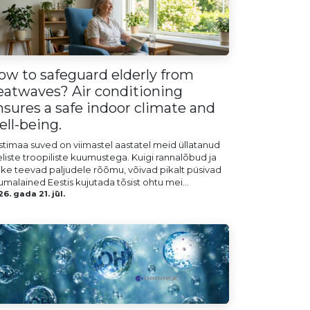
ow to safeguard elderly from
eatwaves? Air conditioning
nsures a safe indoor climate and
ell-being.
stimaa suved on viimastel aastatel meid üllatanud
eliste troopiliste kuumustega. Kuigi rannalõbud ja
ike teevad paljudele rõõmu, võivad pikalt püsivad
umalained Eestis kujutada tõsist ohtu mei...
6. gada 21. jūl.