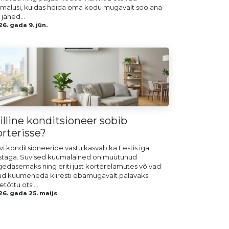
imalusi, kuidas hoida oma kodu mugavalt soojana
 jahed...
6. gada 9. jūn.
illine konditsioneer sobib
orterisse?
vi konditsioneeride vastu kasvab ka Eestis iga
staga. Suvised kuumalained on muutunud
gedasemaks ning eriti just korterelamutes võivad
ad kuumeneda kiiresti ebamugavalt palavaks.
tõttu otsi...
26. gada 25. maijs