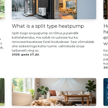
What is a split type heatpump
H
h
Split-tüüpi soojuspump on tõhus ja paindlik
e
küttelahendus, mis sobib nii uutesse kui ka
a
renoveeritavatesse Eesti kodudesse. See võimaldab
w
ks
ühe süsteemiga kütta ruume, valmistada sooja
hk,
tarbevett ning so...
Ee
2026. gada 27. jūl.
tõ
pä
ku
202